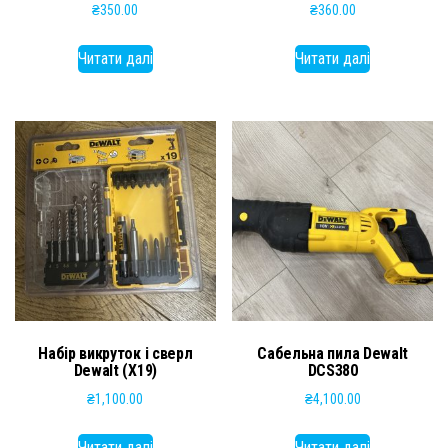
₴
350.00
₴
360.00
Читати далі
Читати далі
Набір викруток і сверл
Сабельна пила Dewalt
Dewalt (X19)
DCS380
₴
1,100.00
₴
4,100.00
Читати далі
Читати далі