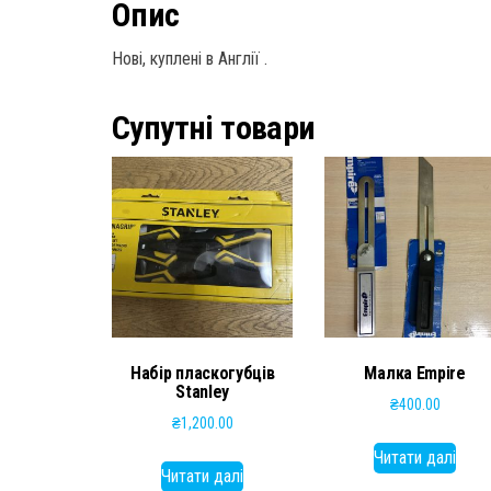
Опис
Нові, куплені в Англії .
Супутні товари
Набір пласкогубців
Малка Empire
Stanley
₴
400.00
₴
1,200.00
Читати далі
Читати далі