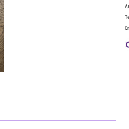
Ад
Те
Em