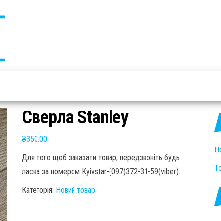
MASTER.te.ua
Продаж нових і б/у
електроінструментів
Сверла Stanley
₴
350.00
Н
Для того щоб заказати товар, передзвоніть будь
Т
ласка за номером Kyivstar-(097)372-31-59(viber).
Категорія:
Новий товар